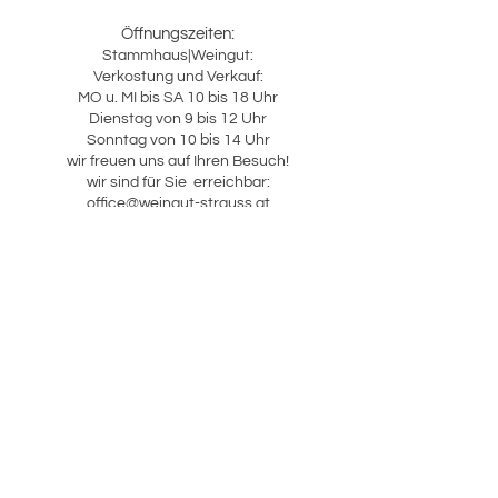
Verschluss
Schraubverschluss
Öffnungszeiten:
Stammhaus|Weingut:
Ausbau
Stahltank
Verkostung und Verkauf:
MO u. MI bis SA 10 bis 18 Uhr
Serviertemp.
8 °C - 10 °C
Dienstag von 9 bis 12 Uhr
Sonntag von 10 bis 14 Uhr
Lagerfähig
4 - 5 Jahre
wir freuen uns auf Ihren Besuch!
wir sind für Sie erreichbar:
office@weingut-strauss.at
Weingut Strauss:
+43 3453 3434
Sabine Strauss:
+43 664 5316046
Karl Strauss:
+43 664 4424128
​Gustav Strauss:
+43 664 3925965
Schlafen|Essen|Trinken:
Bettina Strauss
März und April SA & SO
ab 14 Uhr Küche bis 20 Uhr!
Weinschmiede 18, Steinbach 18
willkommen@weinschmiede18.at
Weingut Karl & Gustav Strauss