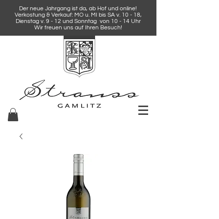
Der neue Jahrgang ist da, ab Hof und online!
Verkostung & Verkauf: MO u. MI bis SA v. 10 - 18,
Dienstag v. 9 - 12 und Sonntag von 10 - 14 Uhr
Wir freuen uns auf Ihren Besuch!