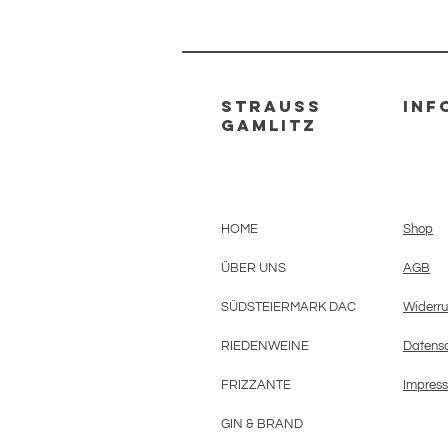
strauss
INF
gamlitz
HOME
Shop
ÜBER UNS
AGB
SÜDSTEIERMARK DAC
Widerru
RIEDENWEINE
Datensc
FRIZZANTE
Impres
GIN & BRAND