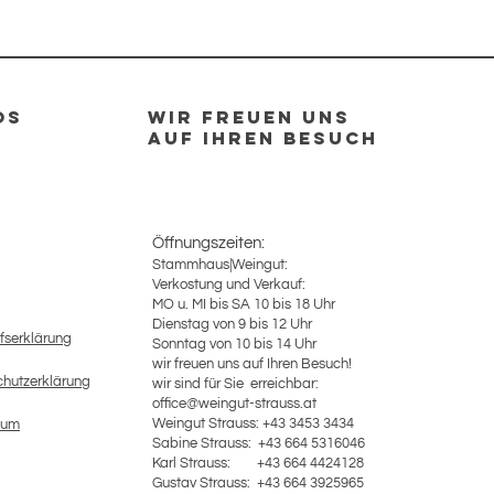
OS
Wir Freuen uns
auf Ihren Besuch
Öffnungszeiten:
Stammhaus|Weingut:
Verkostung und Verkauf:
MO u. MI bis SA 10 bis 18 Uhr
Dienstag von 9 bis 12 Uhr
fserklärung
Sonntag von 10 bis 14 Uhr
wir freuen uns auf Ihren Besuch!
hutzerklärung
wir sind für Sie erreichbar:
office@weingut-strauss.at
Weingut Strauss: +43 3453 3434
sum
Sabine Strauss: +43 664 5316046
Karl Strauss: +43 664 4424128
​Gustav Strauss: +43 664 3925965