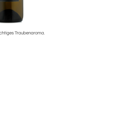
* frei Haus Österrei
alle Weine werden, je
oder 18er Kartons ve
Flaschen, weitere Ve
office@weingut-strau
ruchtiges Traubenaroma.