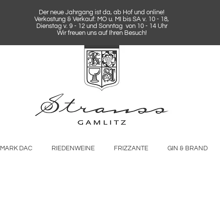
Der neue Jahrgang ist da, ab Hof und online!
Verkostung & Verkauf: MO u. MI bis SA v. 10 - 18,
Dienstag v. 9 - 12 und Sonntag von 10 - 14 Uhr
Wir freuen uns auf Ihren Besuch!
RMARK DAC
RIEDENWEINE
FRIZZANTE
GIN & BRAND