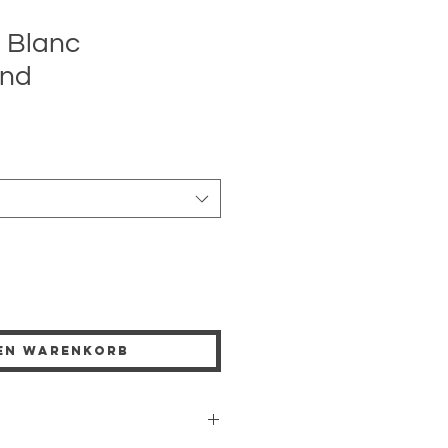
 Blanc
and
den Warenkorb