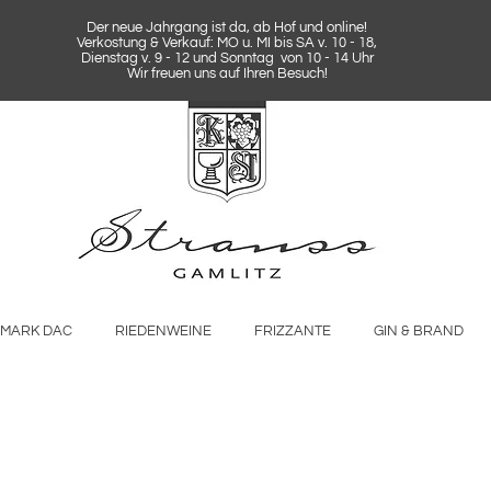
Der neue Jahrgang ist da, ab Hof und online!
Verkostung & Verkauf: MO u. MI bis SA v. 10 - 18,
Dienstag v. 9 - 12 und Sonntag von 10 - 14 Uhr
Wir freuen uns auf Ihren Besuch!
RMARK DAC
RIEDENWEINE
FRIZZANTE
GIN & BRAND