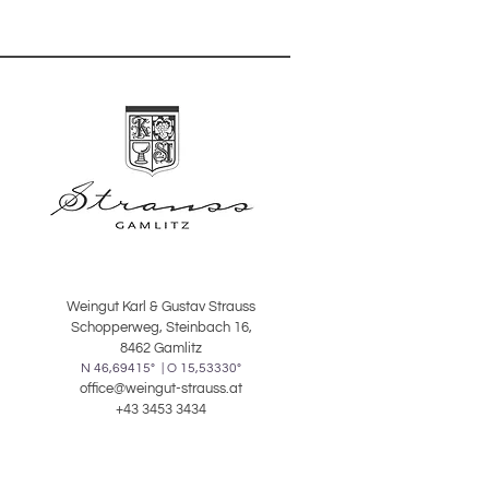
Stahltank
7 °C - 8 °C
2 Jahre
Weingut Karl & Gustav Strauss
Schopperweg, Steinbach 16,
8462 Gamlitz
N 46,69415° | O 15,53330°
office@weingut-strauss.at
+43 3453 3434