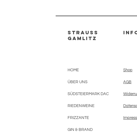
strauss
INF
gamlitz
HOME
Shop
ÜBER UNS
AGB
SÜDSTEIERMARK DAC
Widerru
RIEDENWEINE
Datensc
FRIZZANTE
Impres
GIN & BRAND