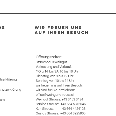
Ausbau
Serviertemp.
OS
Wir Freuen uns
Lagerfähig
auf Ihren Besuch
Öffnungszeiten:
Stammhaus|Weingut:
Verkostung und Verkauf:
MO u. MI bis SA 10 bis 18 Uhr
Dienstag von 9 bis 12 Uhr
fserklärung
Sonntag von 10 bis 14 Uhr
wir freuen uns auf Ihren Besuch!
hutzerklärung
wir sind für Sie erreichbar:
office@weingut-strauss.at
Weingut Strauss: +43 3453 3434
sum
Sabine Strauss: +43 664 5316046
Karl Strauss: +43 664 4424128
​Gustav Strauss: +43 664 3925965