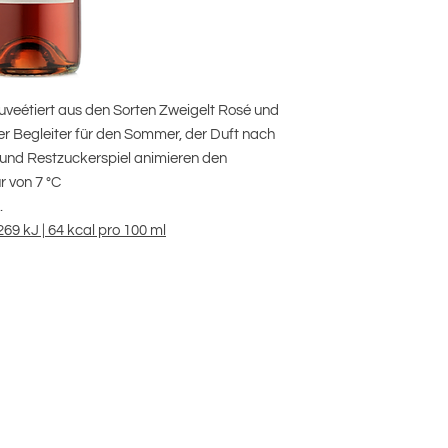
Trauben
* frei Haus Österrei
(auch gemischt), alle
Weinbaugebiet
Bestellvolumen, in 6e
Mindestbestellmenge:
cuveétiert aus den Sorten Zweigelt Rosé und
Destinationen auf An
iger Begleiter für den Sommer, der Duft nach
Qualität
 und Restzuckerspiel animieren den
Weintyp
r von 7 °C
.
Jahrgang
69 kJ | 64 kcal pro 100 ml
Alkohol
Restzucker
Säure
Füllmenge
Verschluss