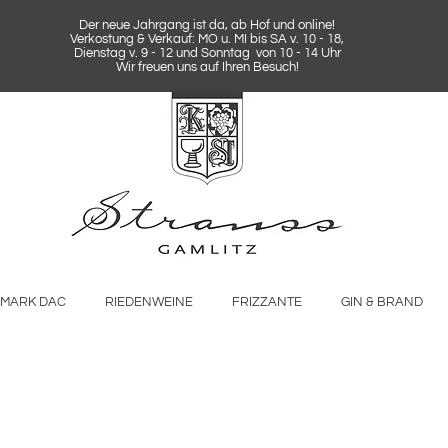
Der neue Jahrgang ist da, ab Hof und online!
Verkostung & Verkauf: MO u. MI bis SA v. 10 - 18,
Dienstag v. 9 - 12 und Sonntag von 10 - 14 Uhr
Wir freuen uns auf Ihren Besuch!
RMARK DAC
RIEDENWEINE
FRIZZANTE
GIN & BRAND