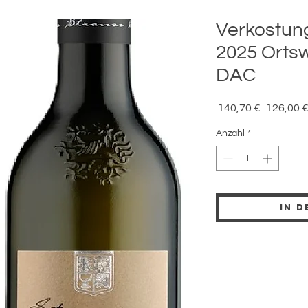
Verkostun
2025 Orts
DAC
Standard
 140,70 € 
126,00 
Anzahl
*
In 