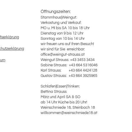
Öffnungszeiten:
Stammhaus|Weingut:
Verkostung und Verkauf:
MO u. MI bis SA 10 bis 18 Uhr
Dienstag von 9 bis 12 Uhr
fserklärung
Sonntag von 10 bis 14 Uhr
wir freuen uns auf Ihren Besuch!
hutzerklärung
wir sind für Sie erreichbar:
office@weingut-strauss.at
Weingut Strauss: +43 3453 3434
sum
Sabine Strauss: +43 664 5316046
Karl Strauss: +43 664 4424128
​Gustav Strauss: +43 664 3925965
Schlafen|Essen|Trinken:
Bettina Strauss
März und April SA & SO
ab 14 Uhr Küche bis 20 Uhr!
Weinschmiede 18, Steinbach 18
willkommen@weinschmiede18.at