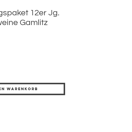
gspaket 12er Jg.
weine Gamlitz
preis
Sale-
€
Preis
den Warenkorb