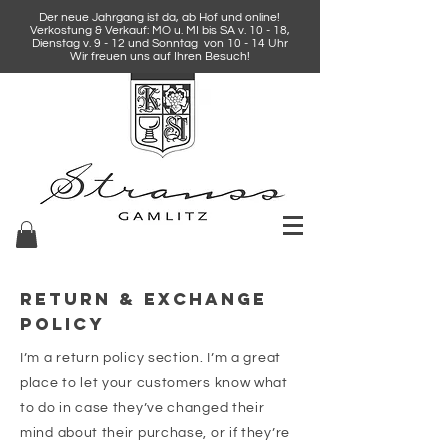
Der neue Jahrgang ist da, ab Hof und online!
Verkostung & Verkauf: MO u. MI bis SA v. 10 - 18,
Dienstag v. 9 - 12 und Sonntag von 10 - 14 Uhr
Wir freuen uns auf Ihren Besuch!
Return & Exchange
Policy
I’m a return policy section. I’m a great
place to let your customers know what
to do in case they’ve changed their
mind about their purchase, or if they’re