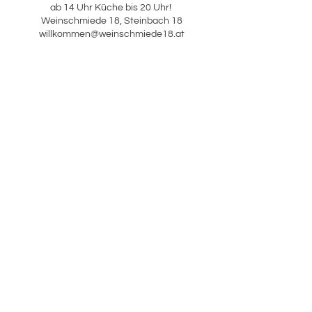
ab 14 Uhr Küche bis 20 Uhr!
Weinschmiede 18, Steinbach 18
willkommen@weinschmiede18.at
Weingut Karl & Gustav Strauss
Schopperweg, Steinbach 16,
8462 Gamlitz
N 46,69415° | O 15,53330°
office@weingut-strauss.at
+43 3453 3434
ANFAHRT
INFOS
Shop
AGB
Widerrufserklärung